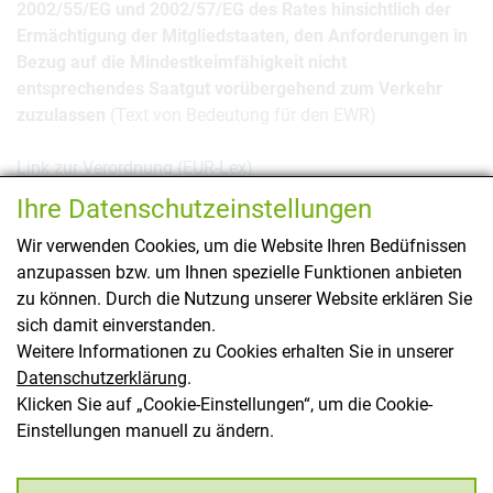
2002/55/EG und 2002/57/EG des Rates hinsichtlich der
Ermächtigung der Mitgliedstaaten, den Anforderungen in
Bezug auf die Mindestkeimfähigkeit nicht
entsprechendes Saatgut vorübergehend zum Verkehr
zuzulassen
(Text von Bedeutung für den EWR)
Link zur Verordnung (EUR-Lex)
Ihre Datenschutzeinstellungen
(Europäische Rechtsvorschriften können Sie unter
eurlex.europa.eu/de/index.htm
aufrufen. EUR-LEX kann
Wir verwenden Cookies, um die Website Ihren Bedüfnissen
nicht gewährleisten, dass die online abrufbaren Fassungen
anzupassen bzw. um Ihnen spezielle Funktionen anbieten
eines Dokuments genau der amtlichen Fassung
zu können. Durch die Nutzung unserer Website erklären Sie
entsprechen. Nur die in der Papierausgabe des Amtsblatts
sich damit einverstanden.
der Europäischen Union veröffentlichte Fassung der
Weitere Informationen zu Cookies erhalten Sie in unserer
Rechtsakte der Europäischen Union ist verbindlich.)
Datenschutzerklärung
.
Klicken Sie auf „Cookie-Einstellungen“, um die Cookie-
Einstellungen manuell zu ändern.