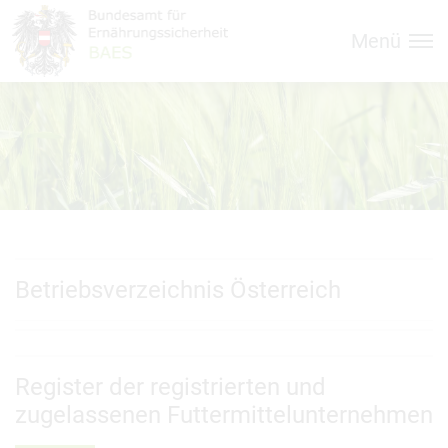
Inhalt (
Hauptnavigation (
Accesskey
0)
Accesskey
1)
Menü
Betriebsverzeichnis Österreich
Register der registrierten und
zugelassenen Futtermittelunternehmen