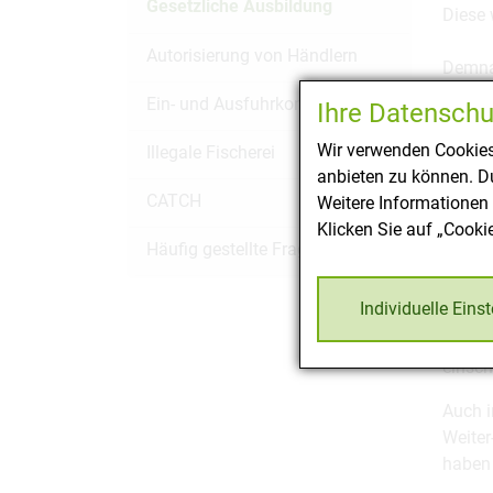
Gesetzliche Ausbildung
Diese
Autorisierung von Händlern
Demnac
Ein- und Ausfuhrkontrolle
Ihre Datenschu
Wir verwenden Cookies
Illegale Fischerei
anbieten zu können. Du
CATCH
Weitere Informationen 
Klicken Sie auf „Cooki
Häufig gestellte Fragen (FAQ)
Individuelle Eins
Weiter
einsch
Auch i
Weiter
haben 