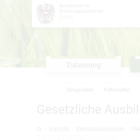
Inhalt (
Hauptnavigation (
Accesskey
0)
Accesskey
1)
Zulassung
Düngemittel
Futtermittel
Gesetzliche Ausbi
Kontrolle
Vermarktungsnormen
Ges
Startseite