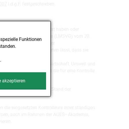
2007
i.d.g.F. festgeschrieben.
den Fachrichtung absolviert haben oder
Verbraucherschutzgesetzes (LMSVG) vom 20.
spezielle Funktionen
sichtsorgane tätig sind oder
standen.
usgeübt haben, die erwarten lässt, dass sie
unde erworben haben und
.
rium für Land- und Forstwirtschaft, Umwelt und
chweisen können, in dem die für eine Kontrolle
e akzeptieren
n und sich mit dem letzten Stand der
die eingesetzten Kontrolleure einer ständigen
kursen, auch im Rahmen der AGES–Akademie,
ieren.