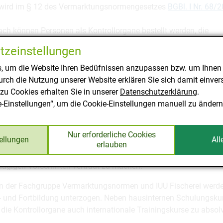
 wird im § 12 des Vermarktungsnormengesetzes
BGBl. I Nr. 68/
h können Personen als Kontrollorgane bestellt werden, die
tzeinstellungen
mindestens eine berufsbildende mittlere Schule der entsprechen
als nach den Bestimmungen des Lebensmittelsicherheits- und 
, um die Website Ihren Bedüfnissen anzupassen bzw. um Ihnen 
Jänner 2006,
BGBL I Nr. 13/2006
, bestellte oder beauftragte Auf
rch die Nutzung unserer Website erklären Sie sich damit einver
sonst eine Betätigung in der Dauer von mindestens zwei Jahren a
zu Cookies erhalten Sie in unserer
Datenschutzerklärung
.
die entsprechenden Kenntnisse und Fertigkeiten in der Warenk
e-Einstellungen“, um die Cookie-Einstellungen manuell zu ändern
die überdies den erfolgreichen Besuch eines vom Bundesministe
Wasserwirtschaft veranstalteten oder anerkannten Lehrkurses na
erforderlichen Rechts- und Warenkenntnisse vermittelt werden.
Nur erforderliche Cookies
tellungen
All
erlauben
s sind die Kontrollorgane verpflichtet, sich beruflich fortzubilde
lägigen Vorschriften vertraut zu machen.
n der Fachgruppe Vermarktungsnormen und IUU Fischerei werden 
- und Fortbildung unterzogen. Neben hausinternen Schulungs
die Kontrollorgane auch internationale Trainingskurse zu absolv